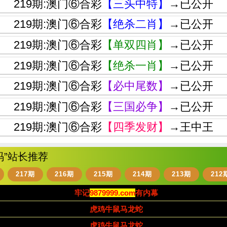
219期:澳门⑥合彩
【三头中特】
→已公开
219期:澳门⑥合彩
【绝杀二肖】
→已公开
219期:澳门⑥合彩
【单双四肖】
→已公开
219期:澳门⑥合彩
【绝杀一肖】
→已公开
219期:澳门⑥合彩
【必中尾数】
→已公开
219期:澳门⑥合彩
【三国必争】
→已公开
219期:澳门⑥合彩
【四季发财】
→王中王